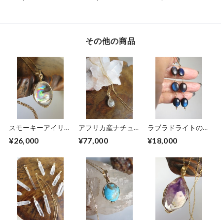
ペンダントトップ
り】パキスタン産ニ
りエレスチャルクォ
ードルイントパーズ
ーツ女神巻きペンダ
(97.7ct)女神巻きペ
ントトップ
ンダントトップ
その他の商品
スモーキーアイリス
アフリカ産ナチュラ
ラブラドライトの3
クォーツ女神巻きペ
ルダイヤモンド
連ピアス
¥26,000
¥77,000
¥18,000
ンダントトップ
(0.93ct)女神巻きペ
ンダントトップ