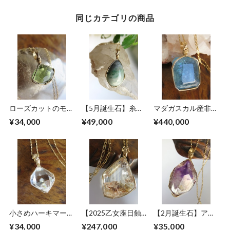
同じカテゴリの商品
ローズカットのモル
【5月誕生石】糸魚
マダガスカル産非加
ダバイト(チェコ
川翡翠(ナチュラル
熱レインボーアクア
¥34,000
¥49,000
¥440,000
産、2.7ct)女神巻き
カラー、13.6ct)女
マリン(26.3ct)女神
ペンダントトップ
神巻き®︎ペンダント
巻きペンダントトト
トップ
ップ
小さめハーキマーダ
【2025乙女座日蝕
【2月誕生石】アメ
イヤモンド女神巻き
新月・降り注ぐひか
ジストファントム入
¥34,000
¥247,000
¥35,000