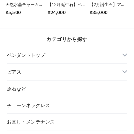
天然水晶チャームお
【12月誕生石】ペ
【2月誕生石】アメ
みくじ
ルシアンターコイズ
ジストファントム入
¥5,500
¥24,000
¥35,000
(2.9ct)女神巻き®︎ペ
りエレスチャルクォ
ンダントトップ
ーツ女神巻きペンダ
ントトップ
カテゴリから探す
ペンダントトップ
ピアス
原石など
チェーンネックレス
ダイヤモンド
お直し・メンテナンス