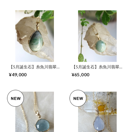
【5月誕生石】糸魚川翡翠
【5月誕生石】糸魚川翡翠
(ナチュラルカラー、13.6ct)
(青、11.7ct)女神巻き®︎ペン
¥49,000
¥65,000
女神巻き®︎ペンダントトッ
ダントトップ
プ